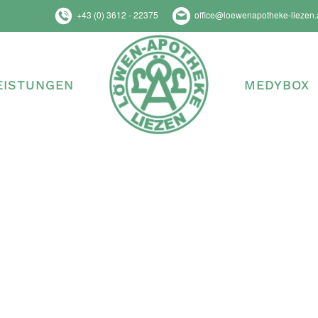
+43 (0) 3612 - 22375
office@loewenapotheke-liezen.
EISTUNGEN
MEDYBOX