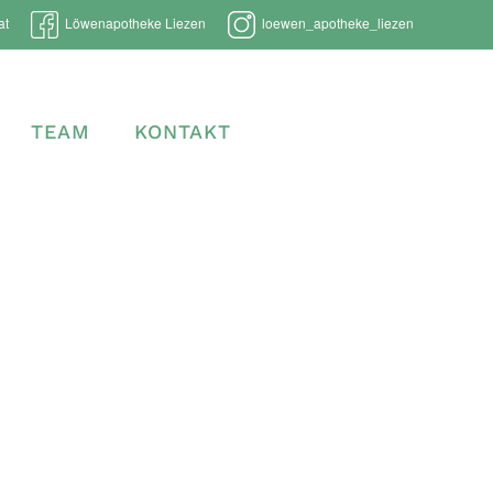
at
Löwenapotheke Liezen
loewen_apotheke_liezen
TEAM
KONTAKT