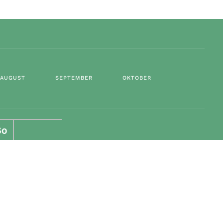
AUGUST
SEPTEMBER
OKTOBER
So
5
G2
12
G3
19
G4
26
G1