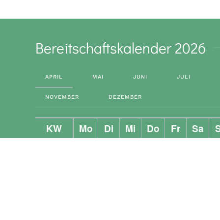
Bereitschaftskalender 2026
APRIL
MAI
JUNI
JULI
NOVEMBER
DEZEMBER
KW
Mo
Di
Mi
Do
Fr
Sa
14
1
2
3
4
15
6
7
8
9
10
11
16
13
14
15
16
17
18
17
20
21
22
23
24
25